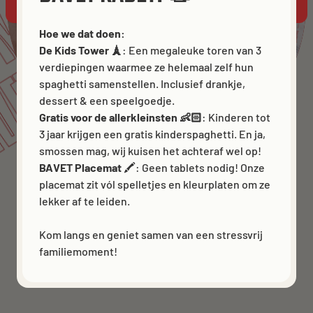
ATCH
GAZET
VET
Hoe we dat doen:
De Kids Tower 🗼
: Een megaleuke toren van 3
verdiepingen waarmee ze helemaal zelf hun
spaghetti samenstellen. Inclusief drankje,
dessert & een speelgoedje.
Gratis voor de allerkleinsten 👶🏻
: Kinderen tot
3 jaar krijgen een gratis kinderspaghetti. En ja,
smossen mag, wij kuisen het achteraf wel op!
BAVET Placemat
🖍️: Geen tablets nodig! Onze
placemat zit vól spelletjes en kleurplaten om ze
lekker af te leiden.
Kom langs en geniet samen van een stressvrij
familiemoment!