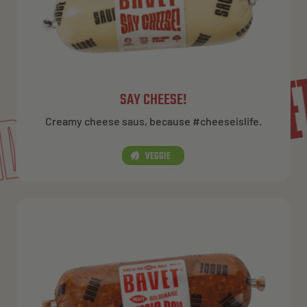
BAVET ROL
IENDS
SAY CHEESE!
Creamy cheese saus, because #cheeseislife.
VEGGIE