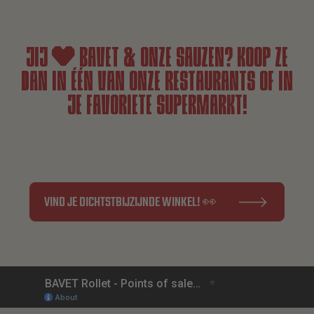
NL
EN
FR
JIJ
BAVET & ONZE SAUZEN? KOOP ZE
DAN IN ÉÉN VAN ONZE RESTAURANTS OF IN
JE FAVORIETE SUPERMARKT!
VIND JE DICHTSTBIJZIJNDE WINKEL! 👀