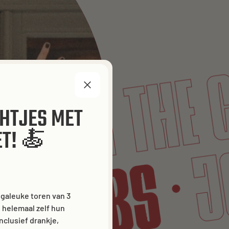
JOIN TH
S
JO
CHTJES MET
T! 🍝
JOBS
galeuke toren van 3
helemaal zelf hun
nclusief drankje,