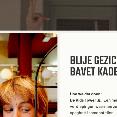
JOB
TH US
BLIJE GEZI
BAVET KADE
This website uses cookies to ensure you get the best
Hoe we dat doen:
experience on our website.
De Kids Tower 🗼
: Een me
Cookies
verdiepingen waarmee ze 
spaghetti samenstellen. I