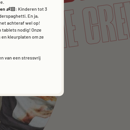
S
JOIN THE 
e.
ten 👶🏻
: Kinderen tot 3
derspaghetti. En ja,
het achteraf wel op!
n tablets nodig! Onze
s en kleurplaten om ze
n van een stressvrij