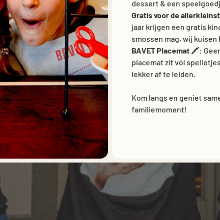
K WITH U
dessert & een speelgoedj
ACCEPT ALL
Gratis voor de allerkleins
JOBS
jaar krijgen een gratis kin
 US
ALLOW ANALYTICS
ESSENTIALS ONLY
smossen mag, wij kuisen 
BAVET Placemat
🖍️: Gee
placemat zit vól spelletje
lekker af te leiden.
Kom langs en geniet same
familiemoment!