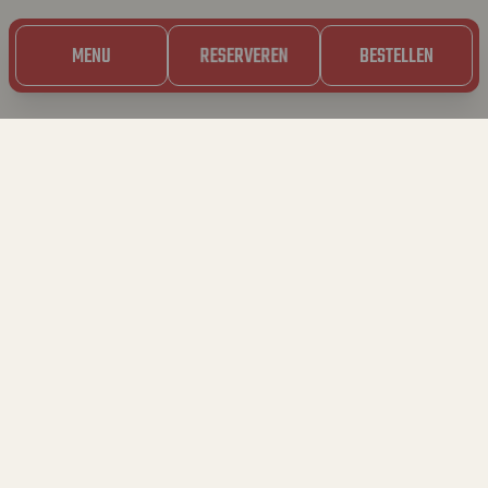
MENU
RESERVEREN
BESTELLEN
UNIVERSITEIT ANTWERPEN
Campus Drie Eiken – Universiteitsplein 1 gebouw P, 2610
Antwerpen
AFHALEN
BEZORGEN
Kies de besteldienst die het beste past bij jouw lui
momentje