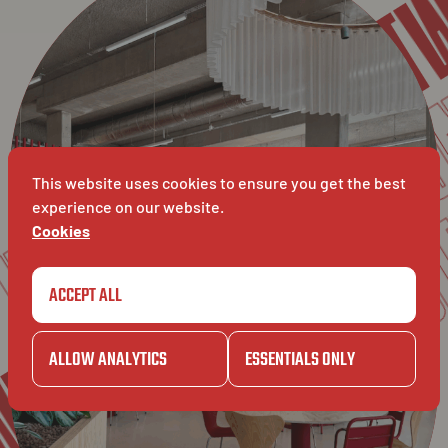
UNI
UNIVERSITEIT
UNIVER
BAVET
This website uses cookies to ensure you get the best
experience on our website.
Cookies
ET
ERPEN
ACCEPT ALL
BAVET
ALLOW ANALYTICS
ESSENTIALS ONLY