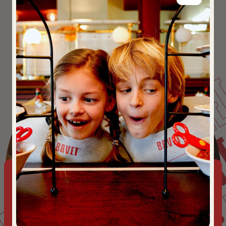
BA
PRIVACY POLICY
POLICY
BAVE
IVACY
This website uses cookies to ensure you get the best
experience on our website.
Cookies