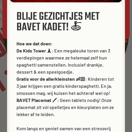
POLI
BAVET
ACCEPT ALL
PRIVACY
BLIJE GEZICHTJES MET
ICY
BAVET KADET! 🍝
ALLOW ANALYTICS
ESSENTIALS ONLY
Hoe we dat doen:
De Kids Tower 🗼
: Een megaleuke toren van 3
VET
verdiepingen waarmee ze helemaal zelf hun
spaghetti samenstellen. Inclusief drankje,
dessert & een speelgoedje.
Gratis voor de allerkleinsten 👶🏻
: Kinderen tot
3 jaar krijgen een gratis kinderspaghetti. En ja,
smossen mag, wij kuisen het achteraf wel op!
BAVET Placemat
🖍️: Geen tablets nodig! Onze
placemat zit vól spelletjes en kleurplaten om ze
lekker af te leiden.
Kom langs en geniet samen van een stressvrij