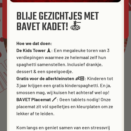
BAVETE
OMMUNITY
ERS
ACCEPT ALL
BLIJE GEZICHTJES MET
MMUNITY
BAVET KADET! 🍝
ALLOW ANALYTICS
ESSENTIALS ONLY
Hoe we dat doen:
De Kids Tower 🗼
: Een megaleuke toren van 3
verdiepingen waarmee ze helemaal zelf hun
spaghetti samenstellen. Inclusief drankje,
dessert & een speelgoedje.
Gratis voor de allerkleinsten 👶🏻
: Kinderen tot
3 jaar krijgen een gratis kinderspaghetti. En ja,
smossen mag, wij kuisen het achteraf wel op!
BAVET Placemat
🖍️: Geen tablets nodig! Onze
placemat zit vól spelletjes en kleurplaten om ze
lekker af te leiden.
Kom langs en geniet samen van een stressvrij