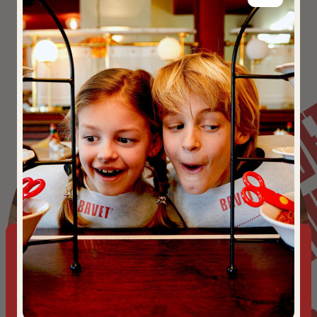
BA
BAVET COMMUNITY – O
COMMUNITY
BAVE
This website uses cookies to ensure you get the best
experience on our website.
Cookies