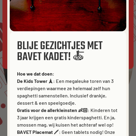
BE
ORTS
SPORTS
experience on our website.
Cookies
GAZET
ACCEPT ALL
IFUL
BLIJE GEZICHTJES MET
BAVET KADET! 🍝
BAVET
ALLOW ANALYTICS
ESSENTIALS ONLY
Hoe we dat doen:
De Kids Tower 🗼
: Een megaleuke toren van 3
TS
verdiepingen waarmee ze helemaal zelf hun
spaghetti samenstellen. Inclusief drankje,
dessert & een speelgoedje.
Gratis voor de allerkleinsten 👶🏻
: Kinderen tot
3 jaar krijgen een gratis kinderspaghetti. En ja,
smossen mag, wij kuisen het achteraf wel op!
BAVET Placemat
🖍️: Geen tablets nodig! Onze