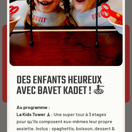
Martelarenplein 16
Get directions
À EMPORTER
LIVRAISON
This website uses cookies to ensure you get the best
experience on our website.
Cookies
BRUGES
ACCEPT ALL
DES ENFANTS HEUREUX
AVEC BAVET KADET ! 🍝
ALLOW ANALYTICS
ESSENTIALS ONLY
Au programme :
La Kids Tower
🗼: Une super tour à 3 étages
pour qu’ils composent eux-mêmes leur propre
assiette. Inclus : spaghettis, boisson, dessert &