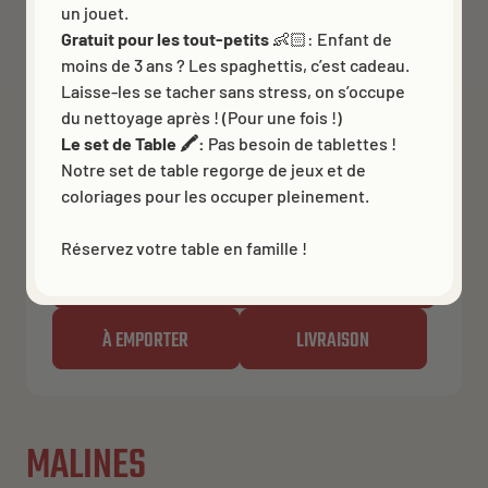
un jouet.
Gratuit pour les tout-petits
👶🏻: Enfant de
moins de 3 ans ? Les spaghettis, c’est cadeau.
Laisse-les se tacher sans stress, on s’occupe
BRUGES
du nettoyage après ! (Pour une fois !)
Le set de Table 🖍️:
Pas besoin de tablettes !
Fermé pour le moment
Ouvre à 11:30 AM
Notre set de table regorge de jeux et de
Simon Stevinplein 5
coloriages pour les occuper pleinement.
Get directions
Réservez votre table en famille !
RÉSERVER UNE TABLE
À EMPORTER
LIVRAISON
MALINES