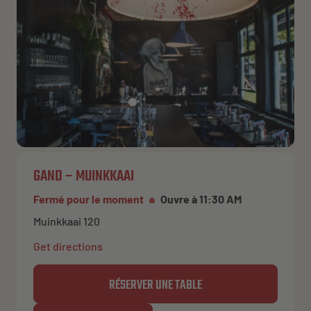
NL
EN
FR
GAND – MUINKKAAI
Fermé pour le moment
Ouvre à 11:30 AM
Muinkkaai 120
Get directions
RÉSERVER UNE TABLE