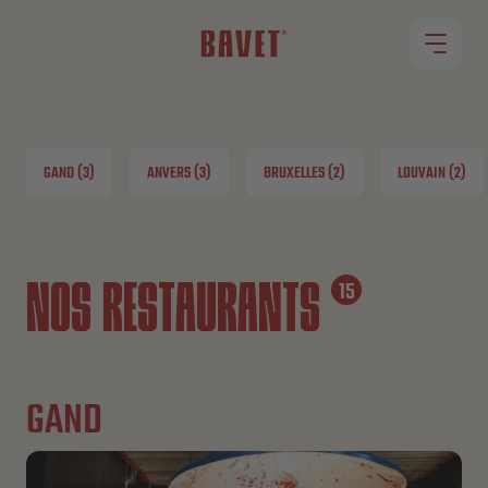
RESTAURANTS
GAND (3)
ANVERS (3)
BRUXELLES (2)
LOUVAIN (2)
MENU
ROLLET
NOS RESTAURANTS
15
JOBS
GAND