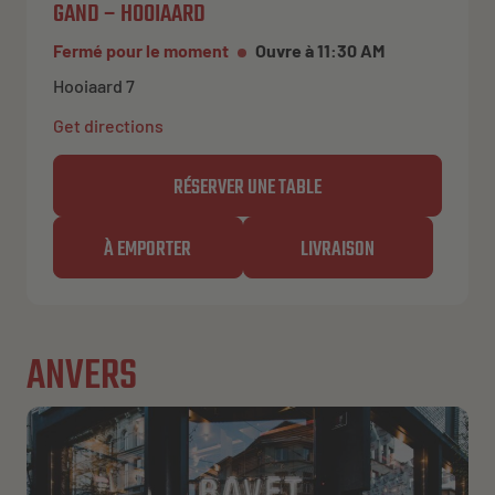
GAND – HOOIAARD
Fermé pour le moment
Ouvre à 11:30 AM
Hooiaard 7
Get directions
RÉSERVER UNE TABLE
À EMPORTER
LIVRAISON
ANVERS