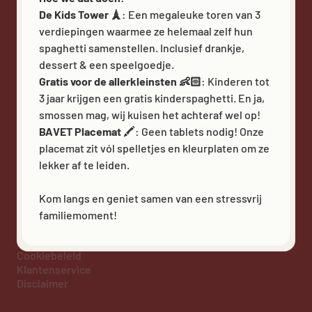
BAVET Carpet
De Kids Tower 🗼
: Een megaleuke toren van 3
BAVET Kadet
verdiepingen waarmee ze helemaal zelf hun
spaghetti samenstellen. Inclusief drankje,
dessert & een speelgoedje.
VOLG ONS
Gratis voor de allerkleinsten 👶🏻
: Kinderen tot
3 jaar krijgen een gratis kinderspaghetti. En ja,
smossen mag, wij kuisen het achteraf wel op!
BAVET Placemat
🖍️: Geen tablets nodig! Onze
placemat zit vól spelletjes en kleurplaten om ze
lekker af te leiden.
Heb - BE 0597 747 850 - Kortrijksesteenweg 48 bus 5,
Kom langs en geniet samen van een stressvrij
9830 Sint-Martens-Latem - info@bavet.eu - Bavet © 2026
familiemoment!
Privacy policy
Algemene Voorwaarden
Cookiebeleid
Klantenservice
Disclaimer