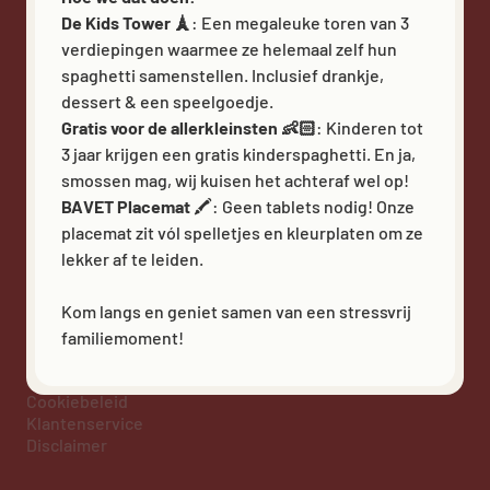
BAVET Carpet
De Kids Tower 🗼
: Een megaleuke toren van 3
BAVET Kadet
verdiepingen waarmee ze helemaal zelf hun
spaghetti samenstellen. Inclusief drankje,
dessert & een speelgoedje.
VOLG ONS
Gratis voor de allerkleinsten 👶🏻
: Kinderen tot
3 jaar krijgen een gratis kinderspaghetti. En ja,
smossen mag, wij kuisen het achteraf wel op!
BAVET Placemat
🖍️: Geen tablets nodig! Onze
placemat zit vól spelletjes en kleurplaten om ze
lekker af te leiden.
Heb - BE 0597 747 850 - Kortrijksesteenweg 48 bus 5,
Kom langs en geniet samen van een stressvrij
9830 Sint-Martens-Latem - info@bavet.eu - Bavet © 2026
familiemoment!
Privacy policy
Algemene Voorwaarden
Cookiebeleid
Klantenservice
Disclaimer