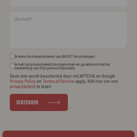
NL
EN
FR
Ik wens de nieuwsbrieven van BAVET te ontvangen.
Ik heb het privacybeleid doorgenomen en ga akkoord met de
verwerking van mijn persoonlijke data.
Deze site wordt beschermd door reCAPTCHA en Google
Privacy Policy
en
Terms of Service
apply. Klik hier om ons
privacybeleid
te lezen
VERZENDEN