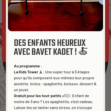
OUVERTU
This website uses cookies to ensure you get the best
AZET
LAETH
experience on our website.
Cookies
GAZET
ACCEPT ALL
DES ENFANTS HEUREUX
UVERTURE
AVEC BAVET KADET ! 🍝
ET
ALLOW ANALYTICS
ESSENTIALS ONLY
Au programme :
La Kids Tower
🗼: Une super tour à 3 étages
pour qu’ils composent eux-mêmes leur propre
assiette. Inclus : spaghettis, boisson, dessert &
un jouet.
Gratuit pour les tout-petits
👶🏻: Enfant de
moins de 3 ans ? Les spaghettis, c’est cadeau.
Laisse-les se tacher sans stress, on s’occupe