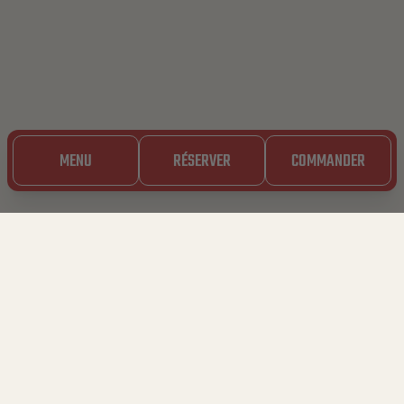
MENU
RÉSERVER
COMMANDER
24.03.2023
BIENVENUE À BABY
#17 !