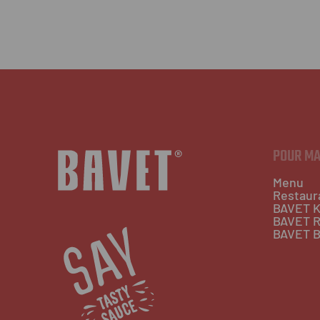
POUR M
Menu
Restaur
BAVET K
BAVET R
BAVET B