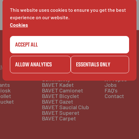
This website uses cookies to ensure you get the best
experience on our website.
Cookies
ACCEPT ALL
ALLOW ANALYTICS
ESSENTIALS ONLY
ANGER
POUR S'AMUSER
POUR INFO
Community
À Propos
ants
BAVET Kadet
Jobs
iosk
BAVET Camionet
FAQ's
ollet
BAVET Bicyclet
Contact
ucket
BAVET Gazet
BAVET Saucial Club
BAVET Superet
BAVET Carpet