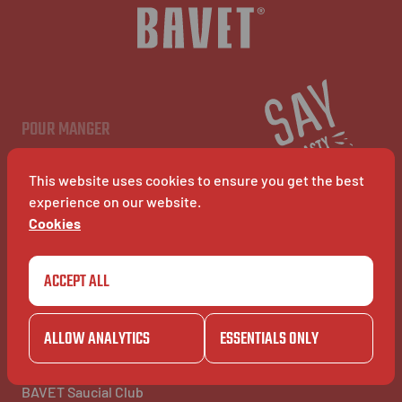
FR
POUR MANGER
Menu
Restaurants
This website uses cookies to ensure you get the best
BAVET Kiosk
BAVET Rollet
experience on our website.
BAVET Bucket
Cookies
ACCEPT ALL
POUR S'AMUSER
POUR INFO
Community
À Propos
BAVET Kadet
Jobs
ALLOW ANALYTICS
ESSENTIALS ONLY
BAVET Camionet
FAQ's
BAVET Bicyclet
Contact
BAVET Gazet
BAVET Saucial Club