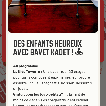
BAV
BAVET
PE
PESTO
This website uses cookies to ensure you get the best
experience on our website.
Cookies
TO
SALADE
ALADE
ACCEPT ALL
DES ENFANTS HEUREUX
AVEC BAVET KADET ! 🍝
ALLOW ANALYTICS
ESSENTIALS ONLY
GAZET
Au programme :
La Kids Tower
🗼: Une super tour à 3 étages
pour qu’ils composent eux-mêmes leur propre
T
assiette. Inclus : spaghettis, boisson, dessert &
un jouet.
Gratuit pour les tout-petits
👶🏻: Enfant de
moins de 3 ans ? Les spaghettis, c’est cadeau.
Laisse-les se tacher sans stress, on s’occupe