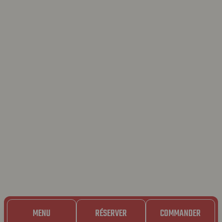
MENU
RÉSERVER
COMMANDER