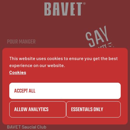
NL
EN
FR
POUR MANGER
Menu
Restaurants
This website uses cookies to ensure you get the best
BAVET Kiosk
BAVET Rollet
experience on our website.
BAVET Bucket
Cookies
ACCEPT ALL
POUR S'AMUSER
POUR INFO
Community
À Propos
BAVET Kadet
Jobs
ALLOW ANALYTICS
ESSENTIALS ONLY
BAVET Camionet
FAQ's
BAVET Bicyclet
Contact
BAVET Gazet
BAVET Saucial Club