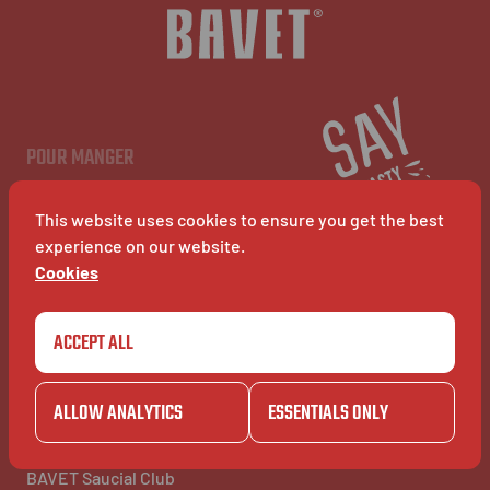
NL
EN
FR
POUR MANGER
Menu
Restaurants
This website uses cookies to ensure you get the best
BAVET Kiosk
BAVET Rollet
experience on our website.
BAVET Bucket
Cookies
ACCEPT ALL
POUR S'AMUSER
POUR INFO
Community
À Propos
BAVET Kadet
Jobs
ALLOW ANALYTICS
ESSENTIALS ONLY
BAVET Camionet
FAQ's
BAVET Bicyclet
Contact
BAVET Gazet
BAVET Saucial Club