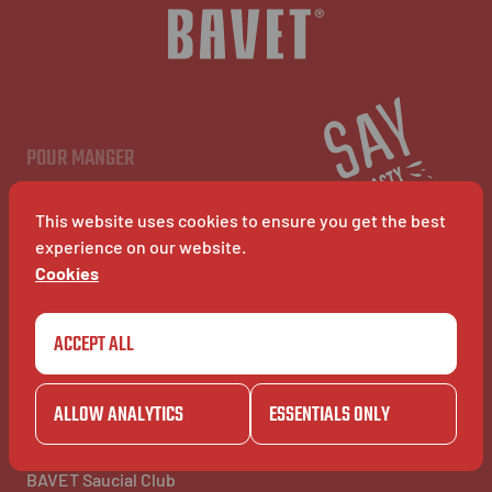
NL
EN
FR
POUR MANGER
Menu
Restaurants
This website uses cookies to ensure you get the best
BAVET Kiosk
BAVET Rollet
experience on our website.
BAVET Bucket
Cookies
ACCEPT ALL
POUR S'AMUSER
POUR INFO
Community
À Propos
BAVET Kadet
Jobs
ALLOW ANALYTICS
ESSENTIALS ONLY
BAVET Camionet
FAQ's
BAVET Bicyclet
Contact
BAVET Gazet
BAVET Saucial Club