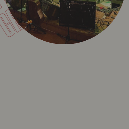
CARPET
ET