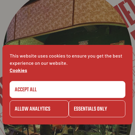
CARPE
BAV
C
BAVET
CARPET
This website uses cookies to ensure you get the best
experience on our website.
ET
Cookies
BAVET
AVET
ACCEPT ALL
ALLOW ANALYTICS
ESSENTIALS ONLY