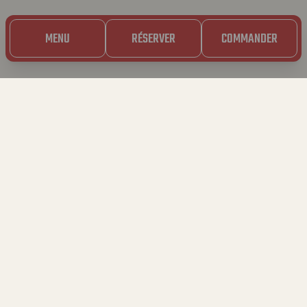
MENU
RÉSERVER
COMMANDER
PROFITE D’UNE PERFORMANCE
LIVE EN MÊME TEMPS QUE TON
SPAGHETTI! QUI A DIT QUE
L’EXPÉRIENCE BAVET SE